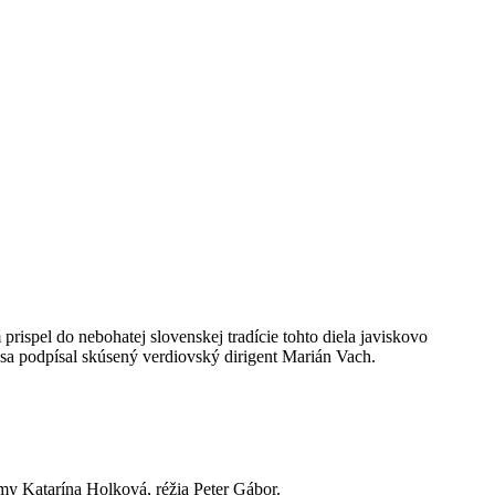
rispel do nebohatej slovenskej tradície tohto diela javiskovo
 sa podpísal skúsený verdiovský dirigent Marián Vach.
my Katarína Holková, réžia Peter Gábor.