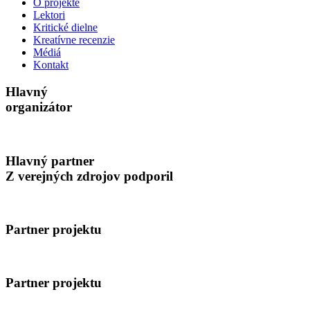
O projekte
Lektori
Kritické dielne
Kreatívne recenzie
Médiá
Kontakt
Hlavný
organizátor
Hlavný partner
Z verejných zdrojov podporil
Partner projektu
Partner projektu