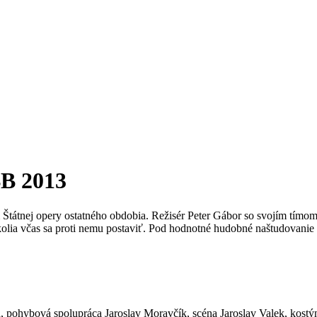
BB 2013
tátnej opery ostatného obdobia. Režisér Peter Gábor so svojím tímom p
okolia včas sa proti nemu postaviť. Pod hodnotné hudobné naštudovanie
 pohybová spolupráca Jaroslav Moravčík, scéna Jaroslav Valek, kostý