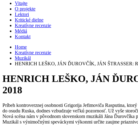
Vitajte
O projekte
Lektori
Kritické dielne
Kreatívne recenzie
Médiá
Kontakt
Home
Kreatívne recenzie
Muzikál
HENRICH LEŠKO, JÁN ĎUROVČÍK, JÁN ŠTRASSER: RASP
HENRICH LEŠKO, JÁN ĎUROVČ
2018
Príbeh kontroverznej osobnosti Grigorija Jefimoviča Rasputina, ktor
do osudu Ruska, dodnes vzbudzuje veľkú pozornosť. Už vyše storoči
Nová scéna nám v pôvodnom slovenskom muzikáli Jána Ďurovčíka preds
Muzikál s výnimočnými speváckymi výkonmi určite zaujme priaznivcov n