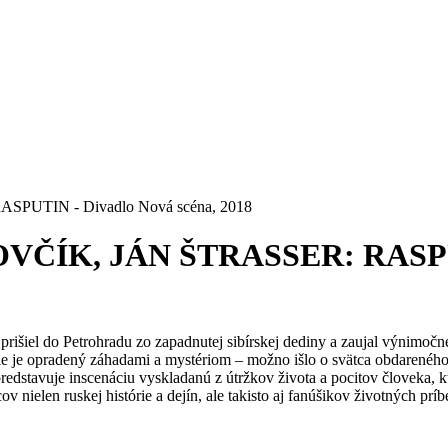
UTIN - Divadlo Nová scéna, 2018
ÍK, JÁN ŠTRASSER: RASPUTIN
ý prišiel do Petrohradu zo zapadnutej sibírskej dediny a zaujal výnimo
e je opradený záhadami a mystériom – možno išlo o svätca obdarenéh
tavuje inscenáciu vyskladanú z útržkov života a pocitov človeka, kt
ielen ruskej histórie a dejín, ale takisto aj fanúšikov životných prí