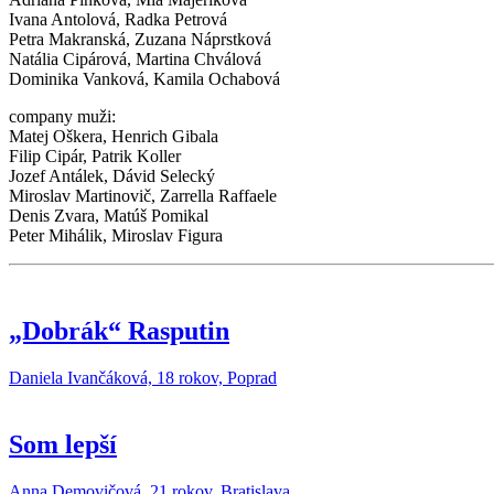
Ivana Antolová, Radka Petrová
Petra Makranská, Zuzana Náprstková
Natália Cipárová, Martina Chválová
Dominika Vanková, Kamila Ochabová
company muži:
Matej Oškera, Henrich Gibala
Filip Cipár, Patrik Koller
Jozef Antálek, Dávid Selecký
Miroslav Martinovič, Zarrella Raffaele
Denis Zvara, Matúš Pomikal
Peter Mihálik, Miroslav Figura
„Dobrák“ Rasputin
Daniela Ivančáková, 18 rokov, Poprad
Som lepší
Anna Demovičová, 21 rokov, Bratislava