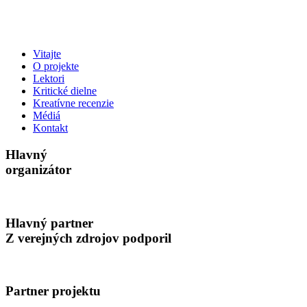
Vitajte
O projekte
Lektori
Kritické dielne
Kreatívne recenzie
Médiá
Kontakt
Hlavný
organizátor
Hlavný partner
Z verejných zdrojov podporil
Partner projektu