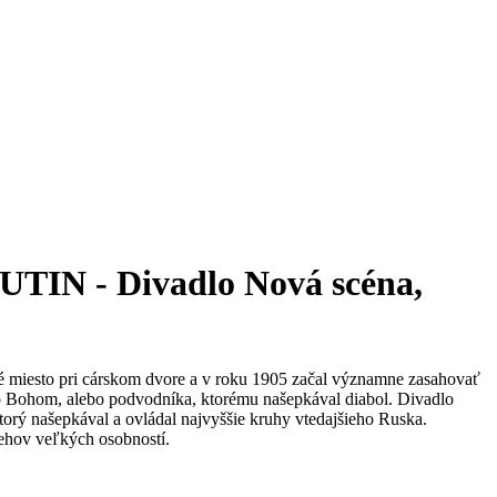
 - Divadlo Nová scéna,
čné miesto pri cárskom dvore a v roku 1905 začal významne zasahovať
o Bohom, alebo podvodníka, ktorému našepkával diabol. Divadlo
orý našepkával a ovládal najvyššie kruhy vtedajšieho Ruska.
behov veľkých osobností.