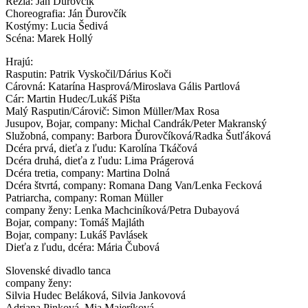
Réžia: Ján Ďurovčík
Choreografia: Ján Ďurovčík
Kostýmy: Lucia Šedivá
Scéna: Marek Hollý
Hrajú:
Rasputin: Patrik Vyskočil/Dárius Koči
Cárovná: Katarína Hasprová/Miroslava Gális Partlová
Cár: Martin Hudec/Lukáš Pišta
Malý Rasputin/Cárovič: Simon Müller/Max Rosa
Jusupov, Bojar, company: Michal Candrák/Peter Makranský
Služobná, company: Barbora Ďurovčíková/Radka Šutľáková
Dcéra prvá, dieťa z ľudu: Karolína Tkáčová
Dcéra druhá, dieťa z ľudu: Lima Prágerová
Dcéra tretia, company: Martina Dolná
Dcéra štvrtá, company: Romana Dang Van/Lenka Fecková
Patriarcha, company: Roman Müller
company ženy: Lenka Machciníková/Petra Dubayová
Bojar, company: Tomáš Majláth
Bojar, company: Lukáš Pavlásek
Dieťa z ľudu, dcéra: Mária Čubová
Slovenské divadlo tanca
company ženy:
Silvia Hudec Beláková, Silvia Jankovová
Adriana Pinková, Mia Majeríková